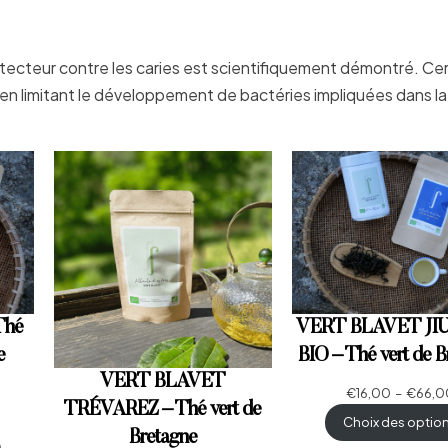
rotecteur contre les caries est scientifiquement démontré. Ce
n limitant le développement de bactéries impliquées dans la
Thé
VERT BLAVET J
e
BIO – Thé vert de B
VERT BLAVET
€
16,00
–
€
66,0
TRÉVAREZ – Thé vert de
Choix des optio
Bretagne