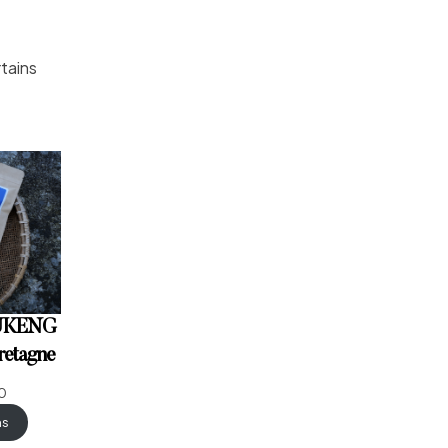
rtains
IUKENG
retagne
0
ns