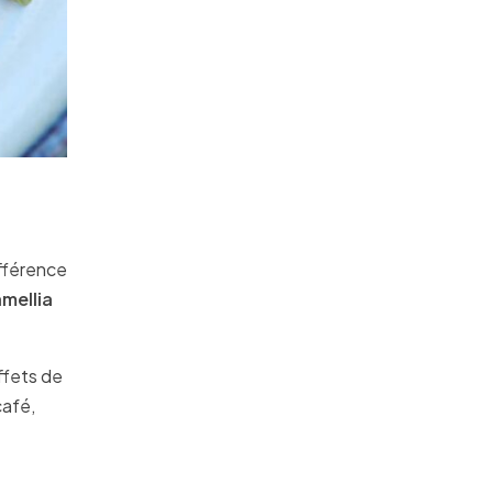
ifférence
mellia
effets de
café,