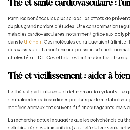
Thé et santé cardiovasculaire : l’
Parmi les bénéfices les plus solides, les effets de
prévent
du plus grand nombre d’études. Une consommation réguli
maladies cardiovasculaires, notamment grâce aux
polyp
dans le
thé noir
. Ces molécules contribueraient à
limiter
des vaisseaux et à soutenir une pression artérielle nor
cholestérol LD
L. Ces effets restent modestes et complé
Thé et vieillissement : aider à bien 
Le thé est particulièrement
riche en antioxydants
, ce q
neutraliser les radicaux libres produits par le métabolisme p
modèles animaux ont souvent été encourageants, mais che
La recherche actuelle suggère que les polyphénols du th
cellulaire, réponse immunitaire) au-delà de leur seule ac