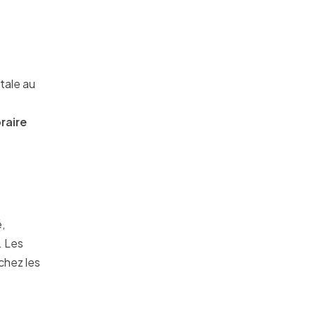
tale au
raire
,
. Les
chez les