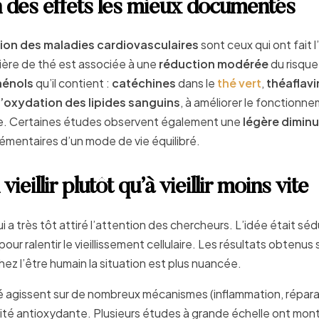
un des effets les mieux documentés
ion des maladies cardiovasculaires
sont ceux qui ont fait l
ère de thé est associée à une
réduction modérée
du risque
hénols
qu’il contient :
catéchines
dans le
thé vert
,
théaflav
 l’oxydation des lipides sanguins
, à améliorer le fonctionn
male. Certaines études observent également une
légère diminu
mentaires d’un mode de vie équilibré.
vieillir plutôt qu’à vieillir moins vite
ui a très tôt attiré l’attention des chercheurs. L’idée était séd
our ralentir le vieillissement cellulaire. Les résultats obtenus 
z l’être humain la situation est plus nuancée.
é agissent sur de nombreux mécanismes (inflammation, répara
tivité antioxydante. Plusieurs études à grande échelle ont mon