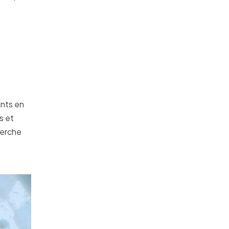
ants en
s et
herche