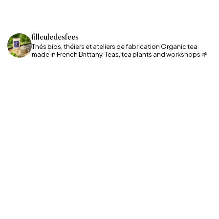
Bre
filleuledesfees
Thés bios, théiers et ateliers de fabrication
Organic tea
made in French Brittany. Teas, tea plants and workshops 🌱