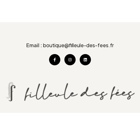
Email :
boutique@filleule-des-fees.fr
Filleule des Fées
Trebihan
56440 LANGUIDIC