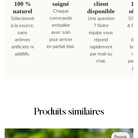
100 %
soigné
client
10
naturel
disponible
séc
Chaque
commande
Sélectionné
Une question
SSL,
emballée
à la source,
? Notre
& Pa
avec soin
sans
équipe vous
pour arriver
arômes
répond
do
en parfait état.
artificiels ni
rapidement
ban
additifs.
par mail ou
ne
chat.
parv
ja
Produits similaires
Épuisé