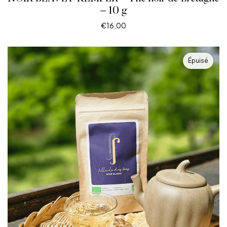
– 10 g
€
16,00
LIRE LA SUITE
Épuisé