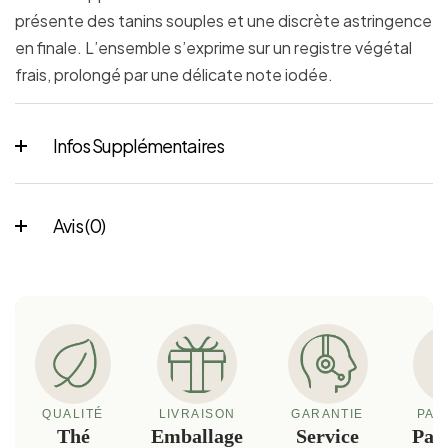
présente des tanins souples et une discrète astringence
en finale. L’ensemble s’exprime sur un registre végétal
frais, prolongé par une délicate note iodée.
Infos Supplémentaires
Avis (0)
QUALITÉ
LIVRAISON
GARANTIE
PAI
Thé
Emballage
Service
Pai