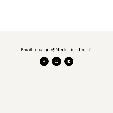
Email :
boutique@filleule-des-fees.fr
Filleule des Fées
Trebihan