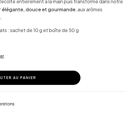
Récolté entièrement à la main puis transformé dans notre
r
élégante, douce et gourmande
, aux arômes
.
ts : sachet de 10 g et boîte de 50 g
cer
UTER AU PANIER
bretons