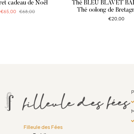
ret cadeau de Noël
Thé BLEU BLAVET BA
Thé oolong de Bretagn
€
65,00
€
68,00
€
20,00
LIRE LA SUITE
LIRE LA SUITE
P
M
Filleule des Fées