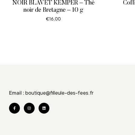
NOIR BLAVET KEMPER – Thé
Coff
noir de Bretagne – 10 g
€
16,00
LIRE LA SUITE
Email :
boutique@filleule-des-fees.fr