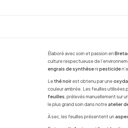
Élaboré avec soin et passion en
Breta
culture respectueuse de l’environneme
engrais de synthèse
ni
pesticide
n’e
Le
thé noir
est obtenu par une
oxyda
couleur ambrée. Les feuilles utilisées
feuilles
, prélevés manuellement sur u
le plus grand soin dans notre
atelier d
À sec, les feuilles présentent un
aspect