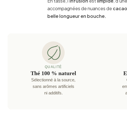
En tasse, l’
infusion
est
limpide
, d’un
accompagnées de nuances de
caca
belle longueur en bouche.
QUALITÉ
Thé 100 % naturel
E
Sélectionné à la source,
sans arômes artificiels
em
ni additifs.
a