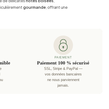
e de délicates
notes boisées
,
ticulièrement
gourmande
, offrant une
PAIEMENT
onible
Paiement 100 % sécurisé
e
SSL, Stripe & PayPal —
d
vos données bancaires
ou
ne nous parviennent
jamais.