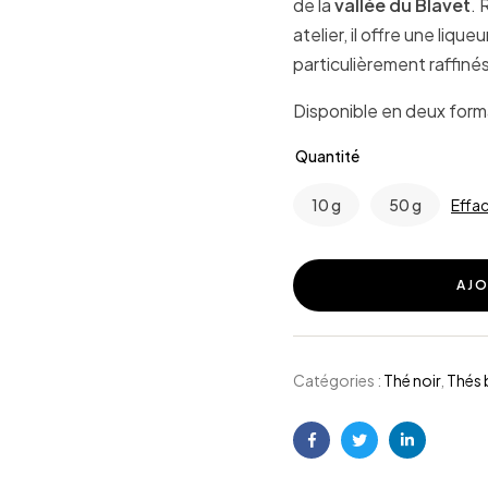
de la
vallée du Blavet
. 
atelier, il offre une liqueu
particulièrement raffinés
Disponible en deux forma
Quantité
10 g
50 g
Effa
AJO
Catégories :
Thé noir
,
Thés 
Facebook
Twitter
Linkedin