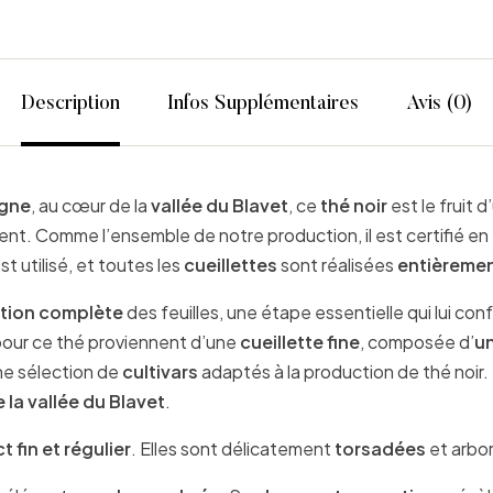
Description
Infos Supplémentaires
Avis (0)
gne
, au cœur de la
vallée du Blavet
, ce
thé noir
est le fruit d
nt. Comme l’ensemble de notre production, il est certifié en
st utilisé, et toutes les
cueillettes
sont réalisées
entièremen
tion complète
des feuilles, une étape essentielle qui lui con
 pour ce thé proviennent d’une
cueillette fine
, composée d’
un
ne sélection de
cultivars
adaptés à la production de thé noir.
e la vallée du Blavet
.
 fin et régulier
. Elles sont délicatement
torsadées
et arbo