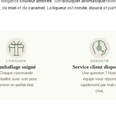
e élégante
couleur ambrée
. Son
bouquet aromatique
révèl
o
, de
miel
et de
caramel
. La
liqueur
est
ronde
,
douce
et par
LIVRAISON
GARANTIE
mballage soigné
Service client disp
Chaque commande
Une question ? Notr
ballée avec soin pour
équipe vous répon
rriver en parfait état.
rapidement par mail 
chat.