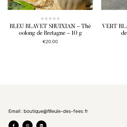
BLEU BLAVET SHUIXIAN – Thé
VERT BLA
oolong de Bretagne – 10 g
de
€
20,00
LIRE LA SUITE
Email :
boutique@filleule-des-fees.fr