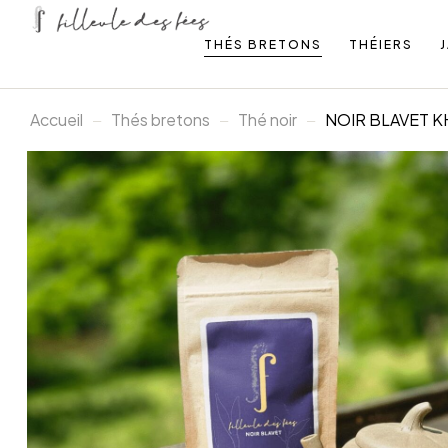
THÉS BRETONS
THÉIERS
Accueil
Thés bretons
Thé noir
NOIR BLAVET KHO