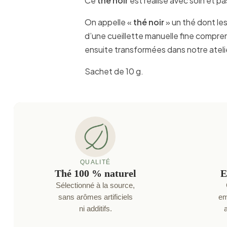
Ce
thé noir
est réalisé avec soin et p
On appelle «
thé noir
» un thé dont les
d’une cueillette manuelle fine compren
ensuite transformées dans notre atelie
Sachet de 10 g.
QUALITÉ
Thé 100 % naturel
E
Sélectionné à la source,
sans arômes artificiels
em
ni additifs.
a