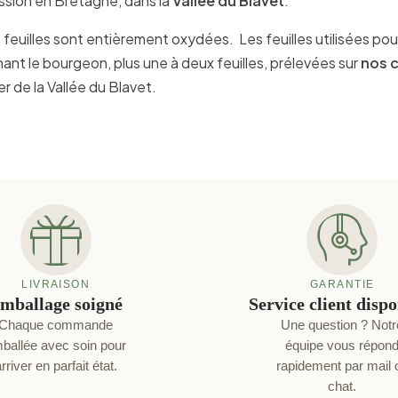
assion en Bretagne, dans la
Vallée du Blavet
.
 feuilles sont entièrement oxydées. Les feuilles utilisées po
ant le bourgeon, plus une à deux feuilles, prélevées sur
nos c
r de la Vallée du Blavet.
LIVRAISON
GARANTIE
mballage soigné
Service client disp
Chaque commande
Une question ? Notr
ballée avec soin pour
équipe vous répon
rriver en parfait état.
rapidement par mail 
chat.