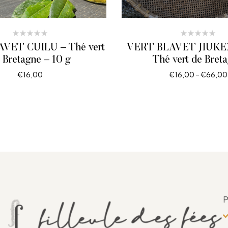
VET CUILÜ – Thé vert
VERT BLAVET JIUKE
 Bretagne – 10 g
Thé vert de Bret
€
16,00
€
16,00
–
€
66,00
LIRE LA SUITE
CHOIX DES OPTI
P