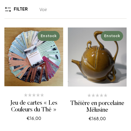
FILTER
Voir
En stock
En stock
Jeu de cartes « Les
Théière en porcelaine
Couleurs du Thé »
Mélusine
€
16,00
€
168,00
AJOUTER AU PANIER
CHOIX DES OPTIONS