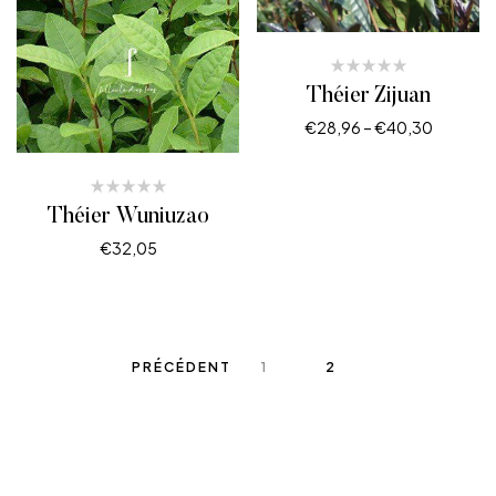
Théier Zijuan
€
28,96
–
€
40,30
CHOIX DES OPTIONS
Théier Wuniuzao
€
32,05
CHOIX DES OPTIONS
PRÉCÉDENT
1
2