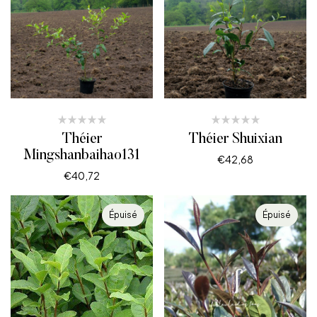
Théier
Théier Shuixian
Mingshanbaihao131
€
42,68
€
40,72
LIRE LA SUITE
CHOIX DES OPTIONS
Épuisé
Épuisé