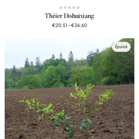
Théier Dishuixiang
€
20,51
–
€
36,60
CHOIX DES OPTIONS
Épuisé