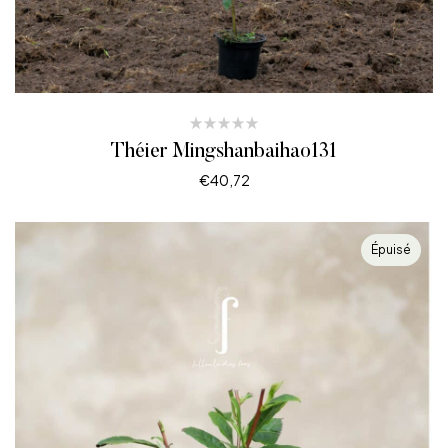
Théier Mingshanbaihao131
€
40,72
CHOIX DES OPTIONS
Épuisé