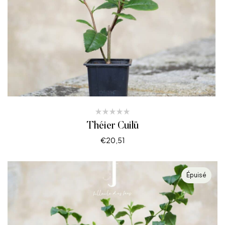
Théier Cuilü
€
20,51
CHOIX DES OPTIONS
Épuisé