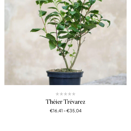
Théier Trévarez
€
16,41
–
€
35,04
LIRE LA SUITE