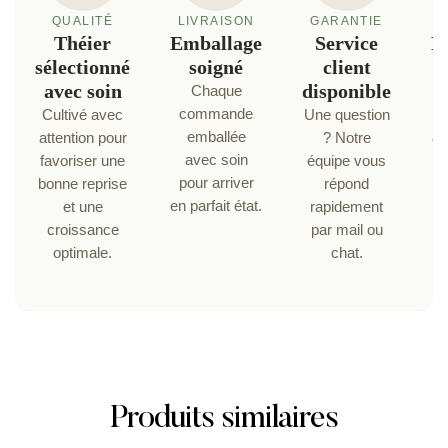
QUALITÉ
LIVRAISON
GARANTIE
P
Théier
Emballage
Service
P
sélectionné
soigné
client
avec soin
disponible
s
Chaque
commande
Cultivé avec
Une question
SS
emballée
attention pour
? Notre
& 
avec soin
favoriser une
équipe vous
pour arriver
bonne reprise
répond
en parfait état.
et une
rapidement
b
croissance
par mail ou
optimale.
chat.
pa
Produits similaires